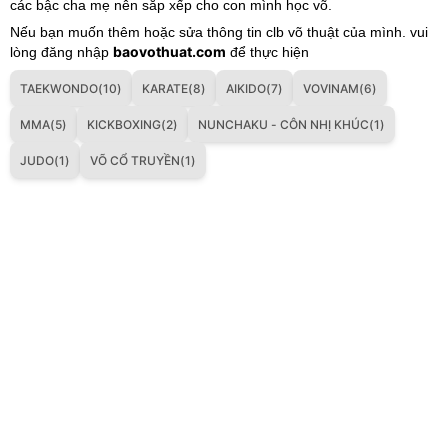
các bậc cha mẹ nên sắp xếp cho con mình học võ.
Nếu bạn muốn thêm hoặc sửa thông tin clb võ thuật của mình. vui
baovothuat.com
lòng đăng nhập
để thực hiện
TAEKWONDO(10)
KARATE(8)
AIKIDO(7)
VOVINAM(6)
MMA(5)
KICKBOXING(2)
NUNCHAKU - CÔN NHỊ KHÚC(1)
JUDO(1)
VÕ CỔ TRUYỀN(1)