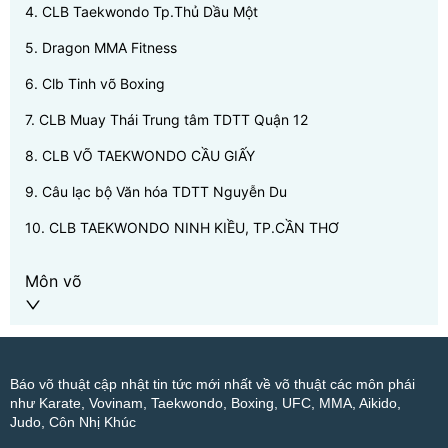
4
.
CLB Taekwondo Tp.Thủ Dầu Một
5
.
Dragon MMA Fitness
6
.
Clb Tinh võ Boxing
7
.
CLB Muay Thái Trung tâm TDTT Quận 12
8
.
CLB VÕ TAEKWONDO CẦU GIẤY
9
.
Câu lạc bộ Văn hóa TDTT Nguyễn Du
10
.
CLB TAEKWONDO NINH KIỀU, TP.CẦN THƠ
Môn võ
Báo võ thuật cập nhật tin tức mới nhất về võ thuật các môn phái
như Karate, Vovinam, Taekwondo, Boxing, UFC, MMA, Aikido,
Judo, Côn Nhị Khúc