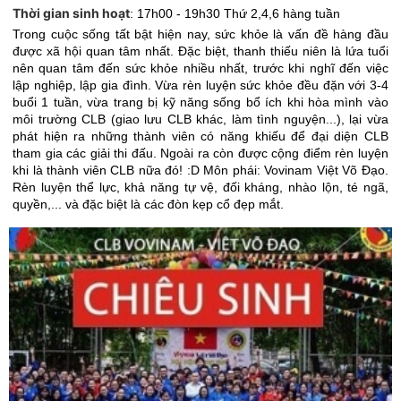
Thời gian sinh hoạt
:
17h00 - 19h30 Thứ 2,4,6 hàng tuần
Trong cuộc sống tất bật hiện nay, sức khỏe là vấn đề hàng đầu
được xã hội quan tâm nhất. Đặc biệt, thanh thiếu niên là lứa tuổi
nên quan tâm đến sức khỏe nhiều nhất, trước khi nghĩ đến việc
lập nghiệp, lập gia đình. Vừa rèn luyện sức khỏe đều đặn với 3-4
buổi 1 tuần, vừa trang bị kỹ năng sống bổ ích khi hòa mình vào
môi trường CLB (giao lưu CLB khác, làm tình nguyện...), lại vừa
phát hiện ra những thành viên có năng khiếu để đại diện CLB
tham gia các giải thi đấu. Ngoài ra còn được cộng điểm rèn luyện
khi là thành viên CLB nữa đó! :D Môn phái: Vovinam Việt Võ Đạo.
Rèn luyện thể lực, khả năng tự vệ, đối kháng, nhào lộn, té ngã,
quyền,... và đặc biệt là các đòn kẹp cổ đẹp mắt.