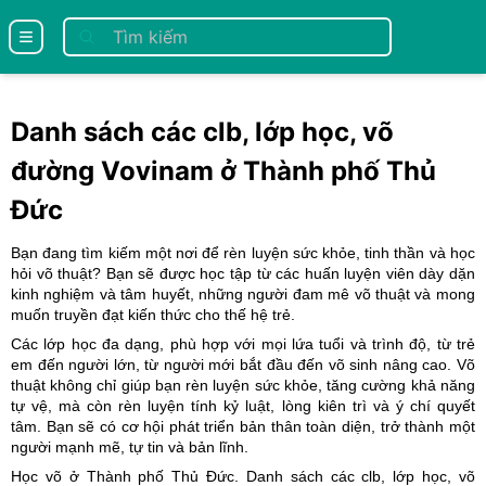
se menu
Danh sách các clb, lớp học, võ
đường Vovinam ở Thành phố Thủ
Đức
Bạn đang tìm kiếm một nơi để rèn luyện sức khỏe, tinh thần và học
hỏi võ thuật? Bạn sẽ được học tập từ các huấn luyện viên dày dặn
kinh nghiệm và tâm huyết, những người đam mê võ thuật và mong
muốn truyền đạt kiến thức cho thế hệ trẻ.
Các lớp học đa dạng, phù hợp với mọi lứa tuổi và trình độ, từ trẻ
em đến người lớn, từ người mới bắt đầu đến võ sinh nâng cao. Võ
thuật không chỉ giúp bạn rèn luyện sức khỏe, tăng cường khả năng
tự vệ, mà còn rèn luyện tính kỷ luật, lòng kiên trì và ý chí quyết
tâm. Bạn sẽ có cơ hội phát triển bản thân toàn diện, trở thành một
người mạnh mẽ, tự tin và bản lĩnh.
Học võ ở Thành phố Thủ Đức. Danh sách các clb, lớp học, võ