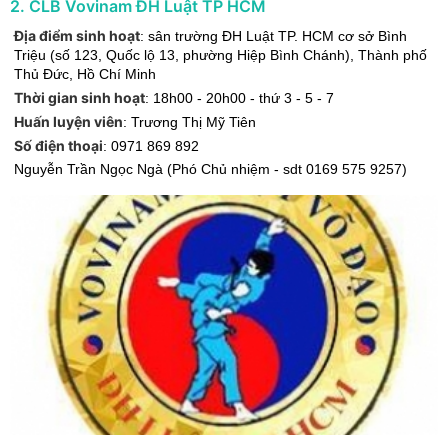
2
.
CLB Vovinam ĐH Luật TP HCM
Địa điểm sinh hoạt
:
sân trường ĐH Luật TP. HCM cơ sở Bình
Triệu (số 123, Quốc lộ 13, phường Hiệp Bình Chánh)
,
Thành phố
Thủ Đức
,
Hồ Chí Minh
Thời gian sinh hoạt
:
18h00 - 20h00 - thứ 3 - 5 - 7
Huấn luyện viên
:
Trương Thị Mỹ Tiên
Số điện thoại
:
0971 869 892
Nguyễn Trần Ngọc Ngà (Phó Chủ nhiệm - sdt 0169 575 9257)