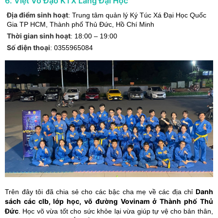
6
.
Việt Võ Đạo KTX Làng Đại Học
Địa điểm sinh hoạt
:
Trung tâm quản lý Ký Túc Xá Đại Học Quốc
Gia TP HCM
,
Thành phố Thủ Đức
,
Hồ Chí Minh
Thời gian sinh hoạt
:
18:00 – 19:00
Số điện thoại
:
0355965084
Danh
Trên đây tôi đã chia sẻ cho các bậc cha mẹ về các địa chỉ
sách các clb, lớp học, võ đường Vovinam ở Thành phố Thủ
Đức
. Học võ vừa tốt cho sức khỏe lại vừa giúp tự vệ cho bản thân,