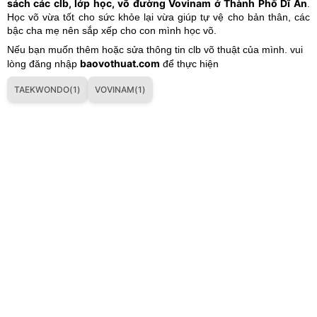
sách các clb, lớp học, võ đường Vovinam ở Thành Phố Dĩ An
.
Học võ vừa tốt cho sức khỏe lại vừa giúp tự vệ cho bản thân, các
bậc cha mẹ nên sắp xếp cho con mình học võ.
Nếu bạn muốn thêm hoặc sửa thông tin clb võ thuật của mình. vui
baovothuat.com
lòng đăng nhập
để thực hiện
TAEKWONDO(1)
VOVINAM(1)