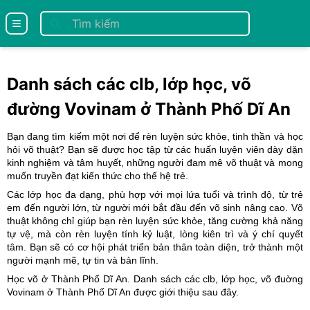
se menu
Danh sách các clb, lớp học, võ
đường Vovinam ở Thành Phố Dĩ An
Bạn đang tìm kiếm một nơi để rèn luyện sức khỏe, tinh thần và học
hỏi võ thuật? Bạn sẽ được học tập từ các huấn luyện viên dày dặn
kinh nghiệm và tâm huyết, những người đam mê võ thuật và mong
muốn truyền đạt kiến thức cho thế hệ trẻ.
Các lớp học đa dạng, phù hợp với mọi lứa tuổi và trình độ, từ trẻ
em đến người lớn, từ người mới bắt đầu đến võ sinh nâng cao. Võ
thuật không chỉ giúp bạn rèn luyện sức khỏe, tăng cường khả năng
tự vệ, mà còn rèn luyện tính kỷ luật, lòng kiên trì và ý chí quyết
tâm. Bạn sẽ có cơ hội phát triển bản thân toàn diện, trở thành một
người mạnh mẽ, tự tin và bản lĩnh.
Học võ ở Thành Phố Dĩ An. Danh sách các clb, lớp học, võ đuờng
Vovinam ở Thành Phố Dĩ An
được giới thiệu sau đây.