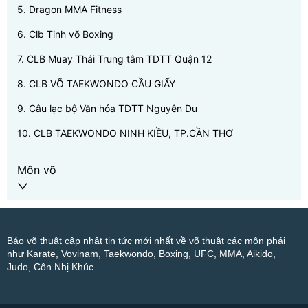
5
.
Dragon MMA Fitness
6
.
Clb Tinh võ Boxing
7
.
CLB Muay Thái Trung tâm TDTT Quận 12
8
.
CLB VÕ TAEKWONDO CẦU GIẤY
9
.
Câu lạc bộ Văn hóa TDTT Nguyễn Du
10
.
CLB TAEKWONDO NINH KIỀU, TP.CẦN THƠ
Môn võ
Báo võ thuật cập nhật tin tức mới nhất về võ thuật các môn phái
như Karate, Vovinam, Taekwondo, Boxing, UFC, MMA, Aikido,
Judo, Côn Nhị Khúc