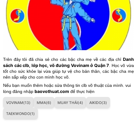
Danh
Trên đây tôi đã chia sẻ cho các bậc cha mẹ về các địa chỉ
sách các clb, lớp học, võ đường Vovinam ở Quận 7
. Học võ vừa
tốt cho sức khỏe lại vừa giúp tự vệ cho bản thân, các bậc cha mẹ
nên sắp xếp cho con mình học võ.
Nếu bạn muốn thêm hoặc sửa thông tin clb võ thuật của mình. vui
baovothuat.com
lòng đăng nhập
để thực hiện
VOVINAM(13)
MMA(6)
MUAY THÁI(4)
AIKIDO(3)
TAEKWONDO(1)