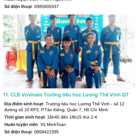
Số điện thoại
:
0985805937
11
.
CLB Vovinam Trường tiêu hoc Lương Thế Vinh Q7
Địa điểm sinh hoạt
:
Trường tiêu hoc Lương Thế Vinh - số 12
đường số 10 KP3, P.Tân Kiêng
,
Quận 7
,
Hồ Chí Minh
Thời gian sinh hoạt
:
16h45 đến 18h15 thứ 2-4
Huấn luyện viên
:
Vũ MinhToàn
Số điện thoại
:
0858422395