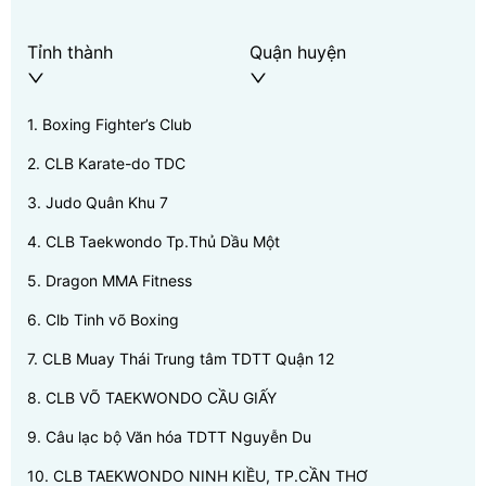
Tỉnh thành
Quận huyện
1
.
Boxing Fighter’s Club
2
.
CLB Karate-do TDC
3
.
Judo Quân Khu 7
4
.
CLB Taekwondo Tp.Thủ Dầu Một
5
.
Dragon MMA Fitness
6
.
Clb Tinh võ Boxing
7
.
CLB Muay Thái Trung tâm TDTT Quận 12
8
.
CLB VÕ TAEKWONDO CẦU GIẤY
9
.
Câu lạc bộ Văn hóa TDTT Nguyễn Du
10
.
CLB TAEKWONDO NINH KIỀU, TP.CẦN THƠ