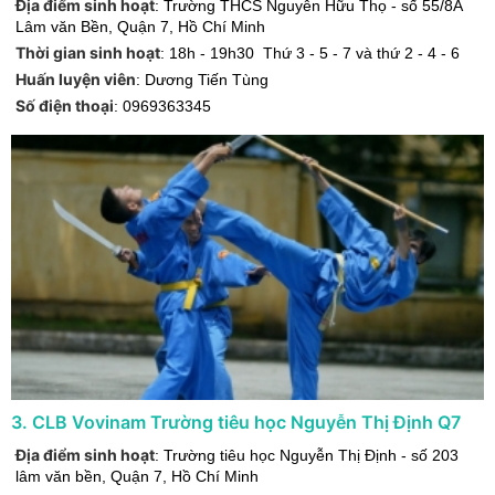
Địa điểm sinh hoạt
:
Trường THCS Nguyễn Hữu Thọ - số 55/8A
Lâm văn Bền
,
Quận 7
,
Hồ Chí Minh
Thời gian sinh hoạt
:
18h - 19h30 Thứ 3 - 5 - 7 và thứ 2 - 4 - 6
Huấn luyện viên
:
Dương Tiến Tùng
Số điện thoại
:
0969363345
3
.
CLB Vovinam Trường tiêu học Nguyễn Thị Định Q7
Địa điểm sinh hoạt
:
Trường tiêu học Nguyễn Thị Định - số 203
lâm văn bền
,
Quận 7
,
Hồ Chí Minh