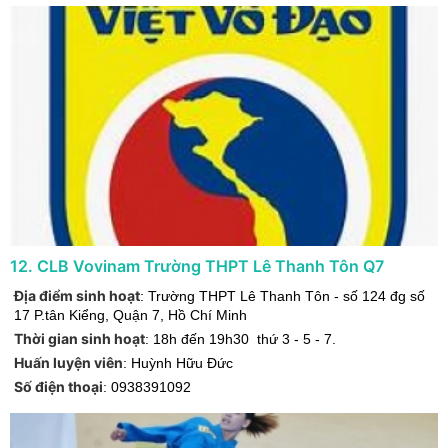
12
.
CLB Vovinam Trường THPT Lê Thanh Tôn Q7
Địa điểm sinh hoạt
:
Trường THPT Lê Thanh Tôn - số 124 đg số
17 P.tân Kiểng
,
Quận 7
,
Hồ Chí Minh
Thời gian sinh hoạt
:
18h đến 19h30 thứ 3 - 5 - 7.
Huấn luyện viên
:
Huỳnh Hữu Đức
Số điện thoại
:
0938391092