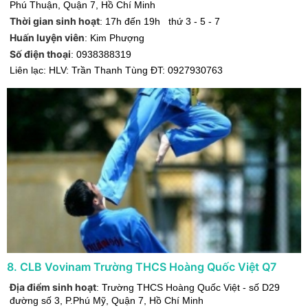
Phú Thuận
,
Quận 7
,
Hồ Chí Minh
Thời gian sinh hoạt
:
17h đến 19h thứ 3 - 5 - 7
Huấn luyện viên
:
Kim Phượng
Số điện thoại
:
0938388319
Liên lạc: HLV: Trần Thanh Tùng ĐT: 0927930763
8
.
CLB Vovinam Trường THCS Hoàng Quốc Việt Q7
Địa điểm sinh hoạt
:
Trường THCS Hoàng Quốc Việt - số D29
đường số 3, P.Phú Mỹ
,
Quận 7
,
Hồ Chí Minh