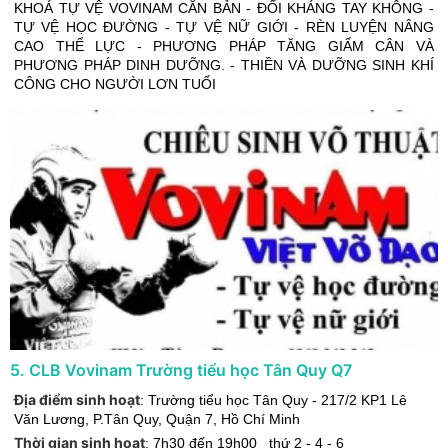
KHOÁ TỰ VỆ VOVINAM CĂN BẢN - ĐỐI KHÁNG TAY KHÔNG -
TỰ VỆ HỌC ĐƯỜNG - TỰ VỆ NỮ GIỚI - RÈN LUYỆN NÂNG
CAO THỂ LỰC - PHƯƠNG PHÁP TĂNG GIẨM CÂN VÀ
PHƯƠNG PHÁP DINH DƯỠNG. - THIỀN VÀ DƯỠNG SINH KHÍ
CÔNG CHO NGƯỜI LƠN TUỔI
5
.
CLB Vovinam Trường tiểu học Tân Quy Q7
Địa điểm sinh hoạt
:
Trường tiểu học Tân Quy - 217/2 KP1 Lê
Văn Lương, P.Tân Quy
,
Quận 7
,
Hồ Chí Minh
Thời gian sinh hoạt
:
7h30 đến 19h00 thứ 2 - 4 - 6