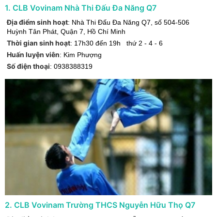
1
.
CLB Vovinam Nhà Thi Đấu Đa Năng Q7
Địa điểm sinh hoạt
:
Nhà Thi Đấu Đa Năng Q7, số 504-506
Huỳnh Tân Phát
,
Quận 7
,
Hồ Chí Minh
Thời gian sinh hoạt
:
17h30 đến 19h thứ 2 - 4 - 6
Huấn luyện viên
:
Kim Phượng
Số điện thoại
:
0938388319
2
.
CLB Vovinam Trường THCS Nguyễn Hữu Thọ Q7