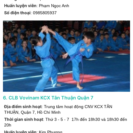
Huấn luyện viên
:
Phạm Ngọc Anh
Số điện thoại
:
0985805937
6
.
CLB Vovinam KCX Tân Thuận Quận 7
Địa điểm sinh hoạt
:
Trung tâm hoạt động CNV KCX TÂN
THUẬN
,
Quận 7
,
Hồ Chí Minh
Thời gian sinh hoạt
:
Thứ 3 - 5 - 7 17h đến 18h30 và 18h30 đến
20h
Huấn luyện viên
:
Kim Phượng