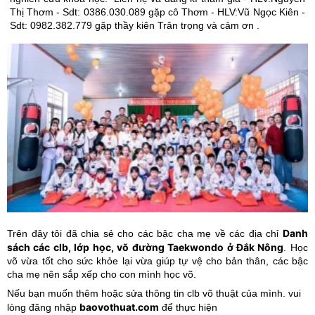
Thị Thơm - Sdt: 0386.030.089 gặp cô Thơm - HLV:Vũ Ngọc Kiên -
Sdt: 0982.382.779 gặp thầy kiên Trân trọng và cảm ơn .
Danh
Trên đây tôi đã chia sẻ cho các bậc cha mẹ về các địa chỉ
sách các clb, lớp học, võ đường Taekwondo ở Đắk Nông
. Học
võ vừa tốt cho sức khỏe lại vừa giúp tự vệ cho bản thân, các bậc
cha mẹ nên sắp xếp cho con mình học võ.
Nếu bạn muốn thêm hoặc sửa thông tin clb võ thuật của mình. vui
baovothuat.com
lòng đăng nhập
để thực hiện