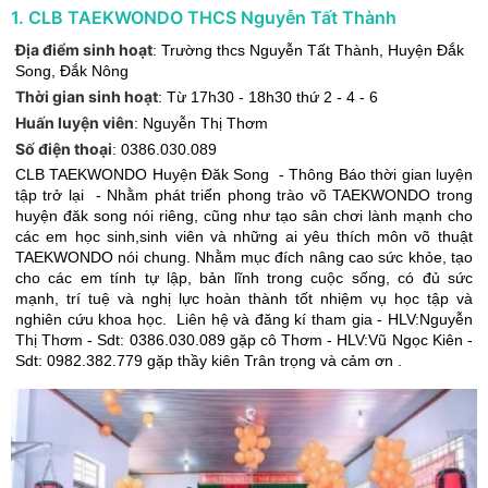
1
.
CLB TAEKWONDO THCS Nguyễn Tất Thành
Địa điểm sinh hoạt
:
Trường thcs Nguyễn Tất Thành
,
Huyện Đắk
Song
,
Đắk Nông
Thời gian sinh hoạt
:
Từ 17h30 - 18h30 thứ 2 - 4 - 6
Huấn luyện viên
:
Nguyễn Thị Thơm
Số điện thoại
:
0386.030.089
CLB TAEKWONDO Huyện Đăk Song - Thông Báo thời gian luyện
tập trở lại - Nhằm phát triển phong trào võ TAEKWONDO trong
huyện đăk song nói riêng, cũng như tạo sân chơi lành mạnh cho
các em học sinh,sinh viên và những ai yêu thích môn võ thuật
TAEKWONDO nói chung. Nhằm mục đích nâng cao sức khỏe, tạo
cho các em tính tự lập, bản lĩnh trong cuộc sống, có đủ sức
mạnh, trí tuệ và nghị lực hoàn thành tốt nhiệm vụ học tập và
nghiên cứu khoa học. Liên hệ và đăng kí tham gia - HLV:Nguyễn
Thị Thơm - Sdt: 0386.030.089 gặp cô Thơm - HLV:Vũ Ngọc Kiên -
Sdt: 0982.382.779 gặp thầy kiên Trân trọng và cảm ơn .