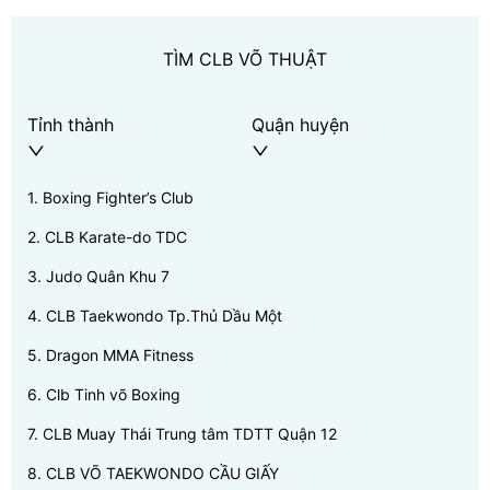
TÌM CLB VÕ THUẬT
Tỉnh thành
Quận huyện
1
.
Boxing Fighter’s Club
2
.
CLB Karate-do TDC
3
.
Judo Quân Khu 7
4
.
CLB Taekwondo Tp.Thủ Dầu Một
5
.
Dragon MMA Fitness
6
.
Clb Tinh võ Boxing
7
.
CLB Muay Thái Trung tâm TDTT Quận 12
8
.
CLB VÕ TAEKWONDO CẦU GIẤY