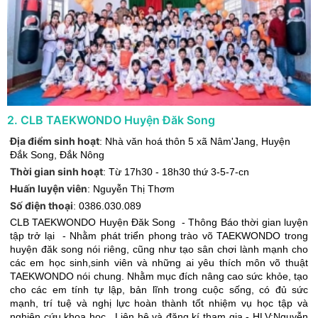
2
.
CLB TAEKWONDO Huyện Đăk Song
Địa điểm sinh hoạt
:
Nhà văn hoá thôn 5 xã Nâm'Jang
,
Huyện
Đắk Song
,
Đắk Nông
Thời gian sinh hoạt
:
Từ 17h30 - 18h30 thứ 3-5-7-cn
Huấn luyện viên
:
Nguyễn Thị Thơm
Số điện thoại
:
0386.030.089
CLB TAEKWONDO Huyện Đăk Song - Thông Báo thời gian luyện
tập trở lại - Nhằm phát triển phong trào võ TAEKWONDO trong
huyện đăk song nói riêng, cũng như tạo sân chơi lành mạnh cho
các em học sinh,sinh viên và những ai yêu thích môn võ thuật
TAEKWONDO nói chung. Nhằm mục đích nâng cao sức khỏe, tạo
cho các em tính tự lập, bản lĩnh trong cuộc sống, có đủ sức
mạnh, trí tuệ và nghị lực hoàn thành tốt nhiệm vụ học tập và
nghiên cứu khoa học. Liên hệ và đăng kí tham gia - HLV:Nguyễn