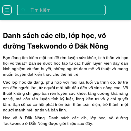
se menu
Danh sách các clb, lớp học, võ
đường Taekwondo ở Đắk Nông
Bạn đang tìm kiếm một nơi để rèn luyện sức khỏe, tinh thần và học
hỏi võ thuật? Bạn sẽ được học tập từ các huấn luyện viên dày dặn
kinh nghiệm và tâm huyết, những người đam mê võ thuật và mong
muốn truyền đạt kiến thức cho thế hệ trẻ.
Các lớp học đa dạng, phù hợp với mọi lứa tuổi và trình độ, từ trẻ
em đến người lớn, từ người mới bắt đầu đến võ sinh nâng cao. Võ
thuật không chỉ giúp bạn rèn luyện sức khỏe, tăng cường khả năng
tự vệ, mà còn rèn luyện tính kỷ luật, lòng kiên trì và ý chí quyết
tâm. Bạn sẽ có cơ hội phát triển bản thân toàn diện, trở thành một
người mạnh mẽ, tự tin và bản lĩnh.
Học võ ở Đắk Nông. Danh sách các clb, lớp học, võ đuờng
Taekwondo ở Đắk Nông
được giới thiệu sau đây.