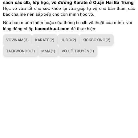
sách các clb, lớp học, võ đường Karate ở Quận Hai Bà Trưng
.
Học võ vừa tốt cho sức khỏe lại vừa giúp tự vệ cho bản thân, các
bậc cha mẹ nên sắp xếp cho con mình học võ.
Nếu bạn muốn thêm hoặc sửa thông tin clb võ thuật của mình. vui
baovothuat.com
lòng đăng nhập
để thực hiện
VOVINAM(3)
KARATE(2)
JUDO(2)
KICKBOXING(2)
TAEKWONDO(1)
MMA(1)
VÕ CỔ TRUYỀN(1)