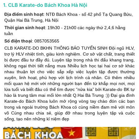
1
.
CLB Karate-do Bách Khoa Hà Nội
Địa điểm sinh hoạt
:
NTĐ Bách Khoa - số 42 phố Tạ Quang Bửu
,
Quận Hai Bà Trưng
,
Hà Nội
Thời gian sinh hoạt
:
19h30 - 21h00 các ngày thứ 2,4,6 hằng
tuần
Số điện thoại
:
0857053565
CLB KARATE-DO BKHN THÔNG BÁO TUYỂN SINH Đội ngũ HLV,
trợ lý HLV nhiệt tình, giàu kinh nghiệm. Cơ sở vật chất, trang thiết
bị được đầu tư đầy đủ. Luyện tập trong nhà thi đấu khang trang,
không ngại thời tiết nắng mưa Nhiều lịch học tại hai cơ sở khác
nhau thuận lợi cho việc sắp xếp việc luyện tập được thường
xuyên, linh hoạt, phù hợp với lịch trình cá nhân. Có thêm nhiều
mối quan hệ mới với những người bạn đến từ khắp mọi nơi, mọi
lứa tuổi và biết đâu có thể tìm được “nửa kia” bởi Karate-do BK tự
hào là trung tâm mai mối lớn nhất Q.Hai Bà Trưng :)) Đại gia đình
Karate-do Bách Khoa luôn mở rộng vòng tay chào đón các bạn
trong và ngoài trường Bách Khoa có cùng niềm đam mê với môn
võ Cùng nhau chia sẻ, giúp đỡ nhau trong luyện tập và cuộc
sống, tạo nên những kỉ niệm đẹp