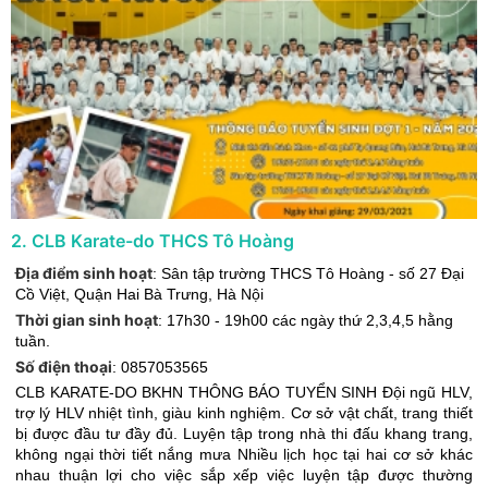
2
.
CLB Karate-do THCS Tô Hoàng
Địa điểm sinh hoạt
:
Sân tập trường THCS Tô Hoàng - số 27 Đại
Cồ Việt
,
Quận Hai Bà Trưng
,
Hà Nội
Thời gian sinh hoạt
:
17h30 - 19h00 các ngày thứ 2,3,4,5 hằng
tuần.
Số điện thoại
:
0857053565
CLB KARATE-DO BKHN THÔNG BÁO TUYỂN SINH Đội ngũ HLV,
trợ lý HLV nhiệt tình, giàu kinh nghiệm. Cơ sở vật chất, trang thiết
bị được đầu tư đầy đủ. Luyện tập trong nhà thi đấu khang trang,
không ngại thời tiết nắng mưa Nhiều lịch học tại hai cơ sở khác
nhau thuận lợi cho việc sắp xếp việc luyện tập được thường