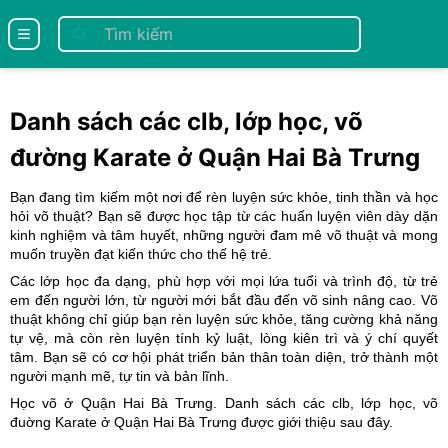
se menu
Danh sách các clb, lớp học, võ
đường Karate ở Quận Hai Bà Trưng
Bạn đang tìm kiếm một nơi để rèn luyện sức khỏe, tinh thần và học
hỏi võ thuật? Bạn sẽ được học tập từ các huấn luyện viên dày dặn
kinh nghiệm và tâm huyết, những người đam mê võ thuật và mong
muốn truyền đạt kiến thức cho thế hệ trẻ.
Các lớp học đa dạng, phù hợp với mọi lứa tuổi và trình độ, từ trẻ
em đến người lớn, từ người mới bắt đầu đến võ sinh nâng cao. Võ
thuật không chỉ giúp bạn rèn luyện sức khỏe, tăng cường khả năng
tự vệ, mà còn rèn luyện tính kỷ luật, lòng kiên trì và ý chí quyết
tâm. Bạn sẽ có cơ hội phát triển bản thân toàn diện, trở thành một
người mạnh mẽ, tự tin và bản lĩnh.
Học võ ở Quận Hai Bà Trưng. Danh sách các clb, lớp học, võ
đuờng Karate ở Quận Hai Bà Trưng
được giới thiệu sau đây.