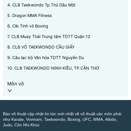
4
.
CLB Taekwondo Tp.Thủ Dầu Một
5
.
Dragon MMA Fitness
6
.
Clb Tinh võ Boxing
7
.
CLB Muay Thái Trung tâm TDTT Quận 12
8
.
CLB VÕ TAEKWONDO CẦU GIẤY
9
.
Câu lạc bộ Văn hóa TDTT Nguyễn Du
10
.
CLB TAEKWONDO NINH KIỀU, TP.CẦN THƠ
Môn võ
Báo võ thuật cập nhật tin tức mới nhất về võ thuật các môn phái
như Karate, Vovinam, Taekwondo, Boxing, UFC, MMA, Aikido,
Judo, Côn Nhị Khúc