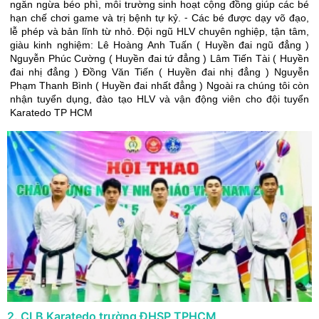
ngăn ngừa béo phì, môi trường sinh hoạt cộng đồng giúp các bé
hạn chế chơi game và trị bệnh tự kỷ. ⁃ Các bé được dạy võ đạo,
lễ phép và bản lĩnh từ nhỏ. Đội ngũ HLV chuyên nghiệp, tận tâm,
giàu kinh nghiệm: Lê Hoàng Anh Tuấn ( Huyền đai ngũ đẳng )
Nguyễn Phúc Cường ( Huyền đai tứ đẳng ) Lâm Tiến Tài ( Huyền
đai nhị đẳng ) Đồng Văn Tiến ( Huyền đai nhị đẳng ) Nguyễn
Phạm Thanh Bình ( Huyền đai nhất đẳng ) Ngoài ra chúng tôi còn
nhận tuyển dụng, đào tạo HLV và vận động viên cho đội tuyển
Karatedo TP HCM
2
.
CLB Karatedo trường ĐHSP TPHCM