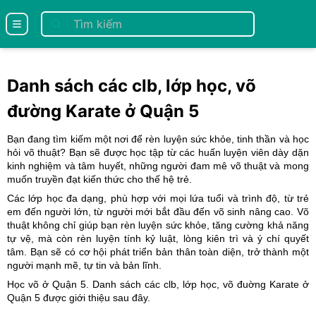
se menu
Danh sách các clb, lớp học, võ
đường Karate ở Quận 5
Bạn đang tìm kiếm một nơi để rèn luyện sức khỏe, tinh thần và học
hỏi võ thuật? Bạn sẽ được học tập từ các huấn luyện viên dày dặn
kinh nghiệm và tâm huyết, những người đam mê võ thuật và mong
muốn truyền đạt kiến thức cho thế hệ trẻ.
Các lớp học đa dạng, phù hợp với mọi lứa tuổi và trình độ, từ trẻ
em đến người lớn, từ người mới bắt đầu đến võ sinh nâng cao. Võ
thuật không chỉ giúp bạn rèn luyện sức khỏe, tăng cường khả năng
tự vệ, mà còn rèn luyện tính kỷ luật, lòng kiên trì và ý chí quyết
tâm. Bạn sẽ có cơ hội phát triển bản thân toàn diện, trở thành một
người mạnh mẽ, tự tin và bản lĩnh.
Học võ ở Quận 5. Danh sách các clb, lớp học, võ đuờng Karate ở
Quận 5
được giới thiệu sau đây.