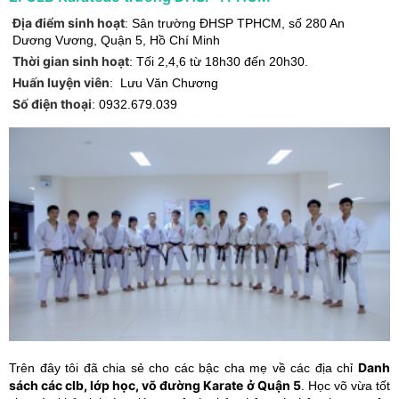
Địa điểm sinh hoạt
:
Sân trường ĐHSP TPHCM, số 280 An
Dương Vương
,
Quận 5
,
Hồ Chí Minh
Thời gian sinh hoạt
:
Tối 2,4,6 từ 18h30 đến 20h30.
Huấn luyện viên
:
Lưu Văn Chương
Số điện thoại
:
0932.679.039
Danh
Trên đây tôi đã chia sẻ cho các bậc cha mẹ về các địa chỉ
sách các clb, lớp học, võ đường Karate ở Quận 5
. Học võ vừa tốt