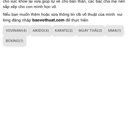
cho sức khỏe lại vừa giúp tự vệ cho bản thân, các bậc cha mẹ nên
sắp xếp cho con mình học võ.
Nếu bạn muốn thêm hoặc sửa thông tin clb võ thuật của mình. vui
baovothuat.com
lòng đăng nhập
để thực hiện
VOVINAM(4)
AIKIDO(4)
KARATE(2)
MUAY THÁI(2)
MMA(1)
BOXING(1)