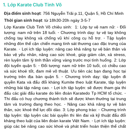
1
.
Lớp Karate Club Tinh Võ
Địa điểm sinh hoạt
:
756 Nguyễn Trãi p.11
,
Quận 5
,
Hồ Chí Minh
Thời gian sinh hoạt
:
từ 18h30-20h ngày 3-5-7
Lớp Karate Club Tinh Võ chiêu sinh: 1: Lớp tự vệ nam nữ: ⁃ Đối
tượng: nam nữ trên 18 tuổi. ⁃ Chương trình dạy: tự vệ tay không
chống tay không và chống vũ khí công cụ hỗ trợ. ⁃ Tập luyện
những đòn thế cận chiến mang tính sát thương cao đặc trưng của
Karate. ⁃ Lợi ích tập luyện: nâng cao khả năng tự vệ bản thân và
bảo vệ yếu nhân, nâng cao sức khoẻ, giúp giảm cân, xả stress,
rèn luyện tâm lý tinh thần vững vàng trước mọi tình huống. 2: Lớp
đội tuyển quận 5: ⁃ Đối tượng: nam nữ trên 10 tuổi, có chiều cao
và sức khoẻ tốt, đam mê võ thuật. Ưu tiên các bạn đang học tại
trường trên địa bàn quận 5. ⁃ Chương trình dạy: tập luyện đi
quyền Kata và đấu đối kháng Kumite theo luật Karate, tập luyện
những bài tập nâng cao. ⁃ Lợi ích tập luyện: sẽ được tham gia thi
đấu các giải đấu karate do liên đoàn Karatedo Tp HCM tổ chức. ⁃
Thi đấu có huy chương thành tích sẽ được khen thưởng tại trung
tâm và trường đang theo học. ⁃ Nâng cao khả năng tự vệ bản
thân, sức khoẻ thể lực dồi dào. 3: Lớp phong trào: ⁃ Chương trình
tập luyện: tập luyện các bài quyền thi lên đai và kỹ thuật đấu đối
kháng theo luật của liên đoàn karate Việt Nam. ⁃ Lợi ích tập luyện:
giúp các bé nâng cao sức khoẻ và phát triển hoàn thiện thể chất