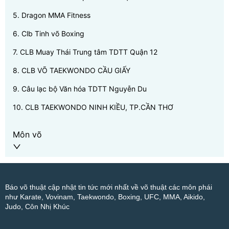
5
.
Dragon MMA Fitness
6
.
Clb Tinh võ Boxing
7
.
CLB Muay Thái Trung tâm TDTT Quận 12
8
.
CLB VÕ TAEKWONDO CẦU GIẤY
9
.
Câu lạc bộ Văn hóa TDTT Nguyễn Du
10
.
CLB TAEKWONDO NINH KIỀU, TP.CẦN THƠ
Môn võ
Báo võ thuật cập nhật tin tức mới nhất về võ thuật các môn phái
như Karate, Vovinam, Taekwondo, Boxing, UFC, MMA, Aikido,
Judo, Côn Nhị Khúc