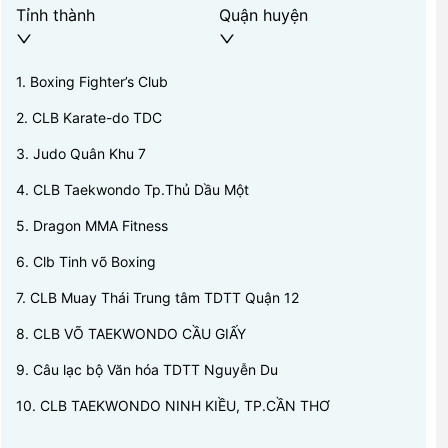
Tỉnh thành
Quận huyện
1
.
Boxing Fighter’s Club
2
.
CLB Karate-do TDC
3
.
Judo Quân Khu 7
4
.
CLB Taekwondo Tp.Thủ Dầu Một
5
.
Dragon MMA Fitness
6
.
Clb Tinh võ Boxing
7
.
CLB Muay Thái Trung tâm TDTT Quận 12
8
.
CLB VÕ TAEKWONDO CẦU GIẤY
9
.
Câu lạc bộ Văn hóa TDTT Nguyễn Du
10
.
CLB TAEKWONDO NINH KIỀU, TP.CẦN THƠ