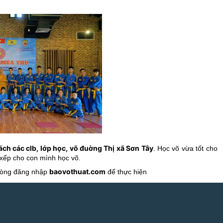
ch các clb, lớp học, võ đuờng Thị xã Sơn Tây
. Học võ vừa tốt cho
 xếp cho con mình học võ.
baovothuat.com
 lòng đăng nhập
để thực hiện