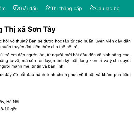
iêm
Giải đấu
Thi thăng cấp
Câu lạc bộ
g Thị xã Sơn Tây
c hỏi võ thuật? Bạn sẽ được học tập từ các huấn luyện viên dày dặn
uốn truyền đạt kiến thức cho thế hệ trẻ.
, từ trẻ em đến người lớn, từ người mới bắt đầu đến võ sinh nâng cao.
g tự vệ, mà còn rèn luyện tính kỷ luật, lòng kiên trì và ý chí quyết
người mạnh mẽ, tự tin và bản lĩnh.
ưới đây để bắt đầu hành trình chinh phục võ thuật và khám phá tiềm
ây
,
Hà Nội
 8-10 giờ