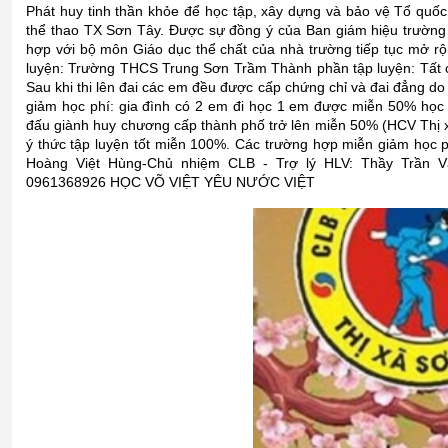
Phát huy tinh thần khỏe để học tập, xây dựng và bảo vệ Tổ quố
thể thao TX Sơn Tây. Được sự đồng ý của Ban giám hiệu trườn
hợp với bộ môn Giáo dục thể chất của nhà trường tiếp tục mở rộn
luyện: Trường THCS Trung Sơn Trầm Thành phần tập luyện: Tất c
Sau khi thi lên đai các em đều được cấp chứng chỉ và đai đẳng d
giảm học phí: gia đình có 2 em đi học 1 em được miễn 50% học ph
đấu giành huy chương cấp thành phố trở lên miễn 50% (HCV Thị 
ý thức tập luyện tốt miễn 100%. Các trường hợp miễn giảm học p
Hoàng Việt Hùng-Chủ nhiệm CLB - Trợ lý HLV: Thầy Trần V
0961368926 HỌC VÕ VIỆT YÊU NƯỚC VIỆT