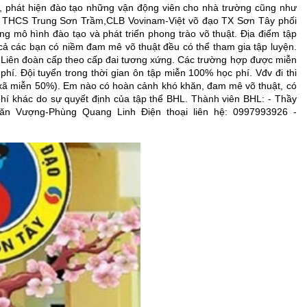
c, phát hiện đào tạo những vận động viên cho nhà trường cũng như
g THCS Trung Sơn Trầm,CLB Vovinam-Việt võ đạo TX Sơn Tây phối
g mô hình đào tạo và phát triển phong trào võ thuật. Địa điểm tập
ả các bạn có niềm đam mê võ thuật đều có thể tham gia tập luyện.
o Liên đoàn cấp theo cấp đai tương xứng. Các trường hợp được miễn
í. Đội tuyển trong thời gian ôn tập miễn 100% học phí. Vđv đi thi
xã miễn 50%). Em nào có hoàn cảnh khó khăn, đam mê võ thuật, có
hí khác do sự quyết định của tập thể BHL. Thành viên BHL: - Thầy
ăn Vượng-Phùng Quang Linh Điện thoại liên hệ: 0997993926 -