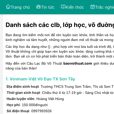
Trang chủ
Tin tức
Kiến thức
Trắc ngh
Danh sách các clb, lớp học, võ đuờn
Bạn đang tìm kiếm một nơi để rèn luyện sức khỏe, tinh thần và họ
kinh nghiệm và tâm huyết, những người đam mê võ thuật và mong m
Các lớp học đa dạng như (
) , phù hợp với mọi lứa tuổi và trình độ
Võ thuật không chỉ giúp bạn rèn luyện sức khỏe, tăng cường khả năn
tâm. Bạn sẽ có cơ hội phát triển bản thân toàn diện, trở thành một 
baovothuat.com
Hãy đến với Câu Lạc Bộ Võ Thuật
giới thiệu d
năng của bản thân!
1
.
Vovinam-Việt Võ Đạo TX Sơn Tây
Địa điểm sinh hoạt
:
Trường THCS Trung Sơn Trầm
,
Thị xã Sơn T
Thời gian sinh hoạt
:
Chiều thứ 4 từ 17-19 giờ - Sáng Chủ nhật từ
Huấn luyện viên
:
Hoàng Việt Hùng
Học phí
:
150.000đ/người
Số điện thoại
:
0997993926