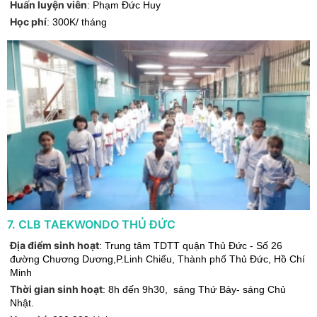
Huấn luyện viên
:
Phạm Đức Huy
Học phí
:
300K/ tháng
7
.
CLB TAEKWONDO THỦ ĐỨC
Địa điểm sinh hoạt
:
Trung tâm TDTT quận Thủ Đức - Số 26
đường Chương Dương,P.Linh Chiểu
,
Thành phố Thủ Đức
,
Hồ Chí
Minh
Thời gian sinh hoạt
:
8h đến 9h30, sáng Thứ Bảy- sáng Chủ
Nhật.