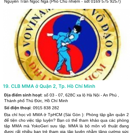
Nguyễn Trần Ngọc Ngà (Phó Chủ nhiệm - sdt 0169 575 9257)
19
.
CLB MMA ở Quận 2, Tp. Hồ Chí Minh
Địa điểm sinh hoạt
:
số 03 - 07, 628C xa lộ Hà Nội - An Phú
,
Thành phố Thủ Đức
,
Hồ Chí Minh
Số điện thoại
:
0915 838 282
Địa chỉ học võ MMA ở TpHCM (Sài Gòn ): Phòng tập gần quận 2
để tiện cho việc tập luyện? Bạn có thể tham khảo qua các phòng
tập MMA mà YokoGeri sưu tập. MMA là bộ môn võ thuật đang
được rất nhiều bạn trẻ tham gia tập luyện nhằm tăng cường sức