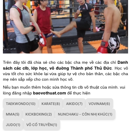
Danh
Trên đây tôi đã chia sẻ cho các bậc cha mẹ về các địa chỉ
sách các clb, lớp học, võ đuờng Thành phố Thủ Đức
. Học võ
vừa tốt cho sức khỏe lại vừa giúp tự vệ cho bản thân, các bậc cha
mẹ nên sắp xếp cho con mình học võ.
Nếu bạn muốn thêm hoặc sửa thông tin clb võ thuật của mình. vui
baovothuat.com
lòng đăng nhập
để thực hiện
TAEKWONDO(10)
KARATE(8)
AIKIDO(7)
VOVINAM(6)
MMA(5)
KICKBOXING(2)
NUNCHAKU - CÔN NHỊ KHÚC(1)
JUDO(1)
VÕ CỔ TRUYỀN(1)