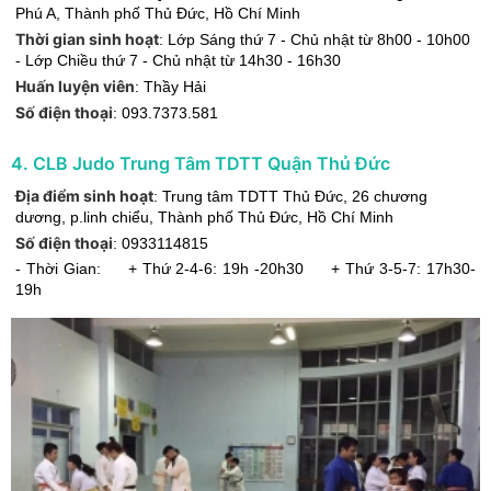
Phú A
,
Thành phố Thủ Đức
,
Hồ Chí Minh
Thời gian sinh hoạt
:
Lớp Sáng thứ 7 - Chủ nhật từ 8h00 - 10h00
- Lớp Chiều thứ 7 - Chủ nhật từ 14h30 - 16h30
Huấn luyện viên
:
Thầy Hải
Số điện thoại
:
093.7373.581
4
.
CLB Judo Trung Tâm TDTT Quận Thủ Đức
Địa điểm sinh hoạt
:
Trung tâm TDTT Thủ Đức, 26 chương
dương, p.linh chiểu
,
Thành phố Thủ Đức
,
Hồ Chí Minh
Số điện thoại
:
0933114815
- Thời Gian: + Thứ 2-4-6: 19h -20h30 + Thứ 3-5-7: 17h30-
19h