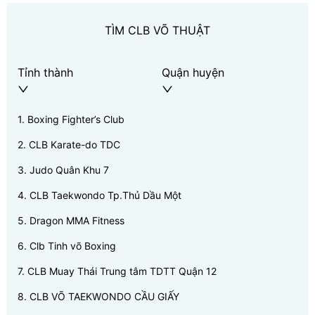
TÌM CLB VÕ THUẬT
Tỉnh thành
Quận huyện
1
.
Boxing Fighter’s Club
2
.
CLB Karate-do TDC
3
.
Judo Quân Khu 7
4
.
CLB Taekwondo Tp.Thủ Dầu Một
5
.
Dragon MMA Fitness
6
.
Clb Tinh võ Boxing
7
.
CLB Muay Thái Trung tâm TDTT Quận 12
8
.
CLB VÕ TAEKWONDO CẦU GIẤY