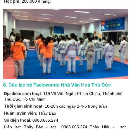
Học phí
:
200.000 /tháng.
8
.
Câu lạc bộ Taekwondo Nhà Văn Hoá Thủ Đức
Địa điểm sinh hoạt
:
119 Võ Văn Ngân P.Linh Chiểu
,
Thành phố
Thủ Đức
,
Hồ Chí Minh
Thời gian sinh hoạt
:
18-20h các ngày 2-4-6 trong tuần
Huấn luyện viên
:
Thầy Bảo
Số điện thoại
:
0988.665.274
Liên lạc: Thầy Bảo - sdt 0988.665.274 Thầy Hiếu - sdt