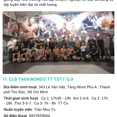
tập luyện hiện đại và chất lượng.
11
.
CLB TAEKWONDO TT TDTT Q.9
Địa điểm sinh hoạt
:
343 Lê Văn Việt, Tăng Nhơn Phú A
,
Thành
phố Thủ Đức
,
Hồ Chí Minh
Thời gian sinh hoạt
:
Ca 1: 17h30 - 19h thứ 2-4-6. Ca 2: 17h
- 18h Thứ 3-5-7. Ca 3: 7h - 8h T7 Cn
Huấn luyện viên
:
Trần Như Tú
Số điện thoại
:
0937833844