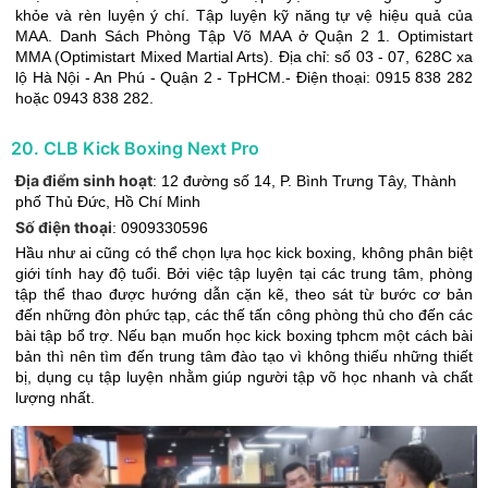
khỏe và rèn luyện ý chí. Tập luyện kỹ năng tự vệ hiệu quả của
MAA. Danh Sách Phòng Tập Võ MAA ở Quận 2 1. Optimistart
MMA (Optimistart Mixed Martial Arts). Địa chỉ: số 03 - 07, 628C xa
lộ Hà Nội - An Phú - Quận 2 - TpHCM.- Điện thoại: 0915 838 282
hoặc 0943 838 282.
20
.
CLB Kick Boxing Next Pro
Địa điểm sinh hoạt
:
12 đường số 14, P. Bình Trưng Tây
,
Thành
phố Thủ Đức
,
Hồ Chí Minh
Số điện thoại
:
0909330596
Hầu như ai cũng có thể chọn lựa học kick boxing, không phân biệt
giới tính hay độ tuổi. Bởi việc tập luyện tại các trung tâm, phòng
tập thể thao được hướng dẫn cặn kẽ, theo sát từ bước cơ bản
đến những đòn phức tạp, các thế tấn công phòng thủ cho đến các
bài tập bổ trợ. Nếu bạn muốn học kick boxing tphcm một cách bài
bản thì nên tìm đến trung tâm đào tạo vì không thiếu những thiết
bị, dụng cụ tập luyện nhằm giúp người tập võ học nhanh và chất
lượng nhất.