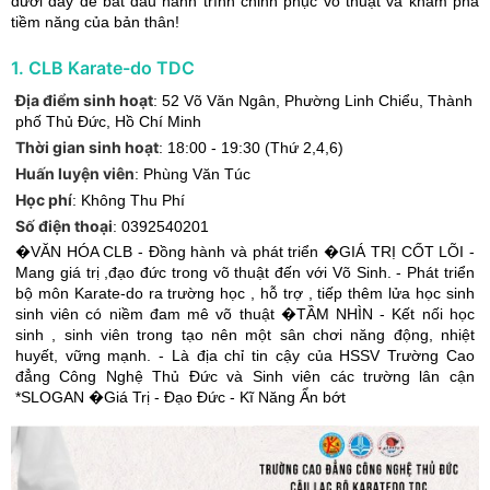
dưới đây để bắt đầu hành trình chinh phục võ thuật và khám phá
tiềm năng của bản thân!
1
.
CLB Karate-do TDC
Địa điểm sinh hoạt
:
52 Võ Văn Ngân, Phường Linh Chiểu
,
Thành
phố Thủ Đức
,
Hồ Chí Minh
Thời gian sinh hoạt
:
18:00 - 19:30 (Thứ 2,4,6)
Huấn luyện viên
:
Phùng Văn Túc
Học phí
:
Không Thu Phí
Số điện thoại
:
0392540201
�VĂN HÓA CLB - Đồng hành và phát triển �GIÁ TRỊ CỐT LÕI -
Mang giá trị ,đạo đức trong võ thuật đến với Võ Sinh. - Phát triển
bộ môn Karate-do ra trường học , hỗ trợ , tiếp thêm lửa học sinh
sinh viên có niềm đam mê võ thuật �TẦM NHÌN - Kết nối học
sinh , sinh viên trong tạo nên một sân chơi năng động, nhiệt
huyết, vững mạnh. - Là địa chỉ tin cậy của HSSV Trường Cao
đẳng Công Nghệ Thủ Đức và Sinh viên các trường lân cận
*SLOGAN �Giá Trị - Đạo Đức - Kĩ Năng Ẩn bớt