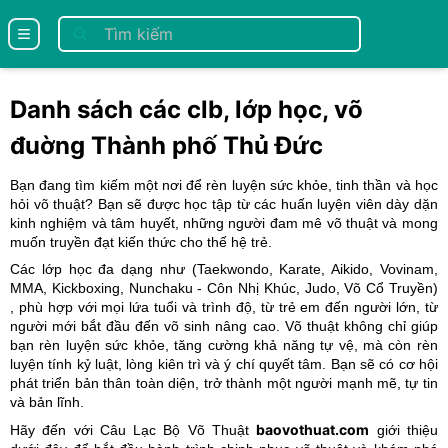
se menu
Danh sách các clb, lớp học, võ
đuờng Thành phố Thủ Đức
Bạn đang tìm kiếm một nơi để rèn luyện sức khỏe, tinh thần và học
hỏi võ thuật? Bạn sẽ được học tập từ các huấn luyện viên dày dặn
kinh nghiệm và tâm huyết, những người đam mê võ thuật và mong
muốn truyền đạt kiến thức cho thế hệ trẻ.
Các lớp học đa dạng như (
Taekwondo
, Karate
, Aikido
, Vovinam
,
MMA
, Kickboxing
, Nunchaku - Côn Nhị Khúc
, Judo
, Võ Cổ Truyền
)
, phù hợp với mọi lứa tuổi và trình độ, từ trẻ em đến người lớn, từ
người mới bắt đầu đến võ sinh nâng cao. Võ thuật không chỉ giúp
bạn rèn luyện sức khỏe, tăng cường khả năng tự vệ, mà còn rèn
luyện tính kỷ luật, lòng kiên trì và ý chí quyết tâm. Bạn sẽ có cơ hội
phát triển bản thân toàn diện, trở thành một người mạnh mẽ, tự tin
và bản lĩnh.
baovothuat.com
Hãy đến với Câu Lạc Bộ Võ Thuật
giới thiệu