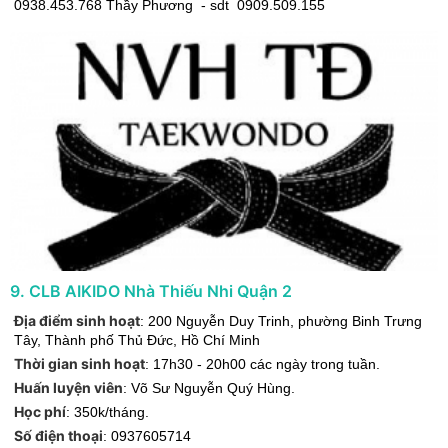
0938.453.768 Thầy Phương - sdt 0909.509.155
9
.
CLB AIKIDO Nhà Thiếu Nhi Quận 2
Địa điểm sinh hoạt
:
200 Nguyễn Duy Trinh, phường Binh Trưng
Tây
,
Thành phố Thủ Đức
,
Hồ Chí Minh
Thời gian sinh hoạt
:
17h30 - 20h00 các ngày trong tuần.
Huấn luyện viên
:
Võ Sư Nguyễn Quý Hùng.
Học phí
:
350k/tháng.
Số điện thoại
:
0937605714