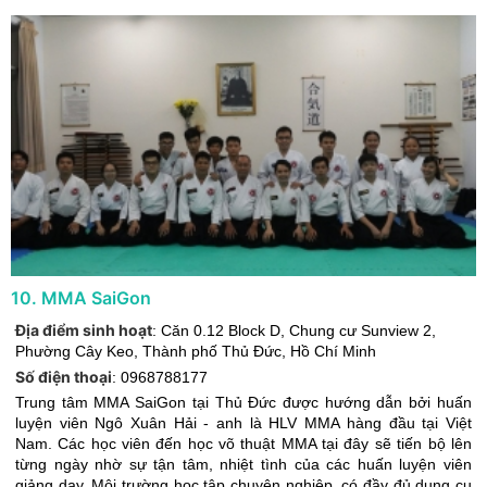
10
.
MMA SaiGon
Địa điểm sinh hoạt
:
Căn 0.12 Block D, Chung cư Sunview 2,
Phường Cây Keo
,
Thành phố Thủ Đức
,
Hồ Chí Minh
Số điện thoại
:
0968788177
Trung tâm MMA SaiGon tại Thủ Đức được hướng dẫn bởi huấn
luyện viên Ngô Xuân Hải - anh là HLV MMA hàng đầu tại Việt
Nam. Các học viên đến học võ thuật MMA tại đây sẽ tiến bộ lên
từng ngày nhờ sự tận tâm, nhiệt tình của các huấn luyện viên
giảng dạy. Môi trường học tập chuyên nghiệp, có đầy đủ dụng cụ