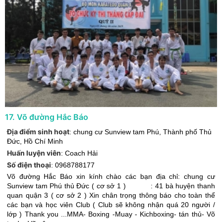
17
.
Võ đường Hắc Báo
Địa điểm sinh hoạt
:
chung cư Sunview tam Phú
,
Thành phố Thủ
Đức
,
Hồ Chí Minh
Huấn luyện viên
:
Coach Hải
Số điện thoại
:
0968788177
Võ đường Hắc Báo xin kính chào các bạn địa chỉ: chung cư
Sunview tam Phú thủ Đức ( cơ sở 1 ) : 41 bà huyện thanh
quan quận 3 ( cơ sở 2 ) Xin chân trọng thông báo cho toàn thể
các bạn và học viên Club ( Club sẽ không nhận quá 20 người /
lớp ) Thank you ...MMA- Boxing -Muay - Kichboxing- tán thủ- Võ