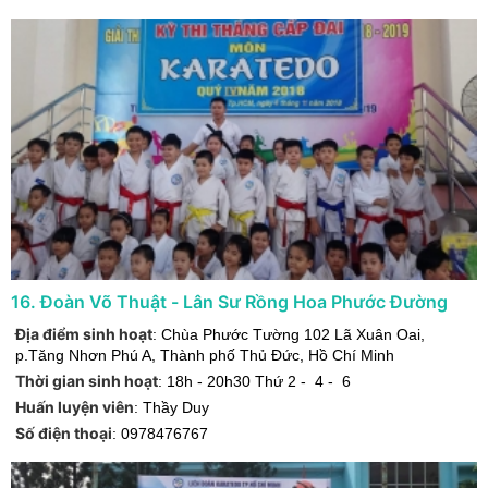
16
.
Đoàn Võ Thuật - Lân Sư Rồng Hoa Phước Đường
Địa điểm sinh hoạt
:
Chùa Phước Tường 102 Lã Xuân Oai,
p.Tăng Nhơn Phú A
,
Thành phố Thủ Đức
,
Hồ Chí Minh
Thời gian sinh hoạt
:
18h - 20h30 Thứ 2 - 4 - 6
Huấn luyện viên
:
Thầy Duy
Số điện thoại
:
0978476767