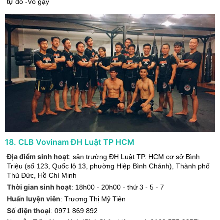
tự do -Võ gậy
18
.
CLB Vovinam ĐH Luật TP HCM
Địa điểm sinh hoạt
:
sân trường ĐH Luật TP. HCM cơ sở Bình
Triệu (số 123, Quốc lộ 13, phường Hiệp Bình Chánh)
,
Thành phố
Thủ Đức
,
Hồ Chí Minh
Thời gian sinh hoạt
:
18h00 - 20h00 - thứ 3 - 5 - 7
Huấn luyện viên
:
Trương Thị Mỹ Tiên
Số điện thoại
:
0971 869 892