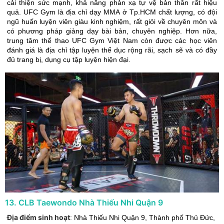
cải thiện sức mạnh, khả năng phản xạ tự vệ bản thân rất hiệu
quả. UFC Gym là địa chỉ dạy MMA ở Tp.HCM chất lượng, có đội
ngũ huấn luyện viên giàu kinh nghiệm, rất giỏi về chuyên môn và
có phương pháp giảng dạy bài bản, chuyên nghiệp. Hơn nữa,
trung tâm thể thao UFC Gym Việt Nam còn được các học viên
đánh giá là địa chỉ tập luyện thể dục rộng rãi, sạch sẽ và có đầy
đủ trang bị, dụng cụ tập luyện hiện đại.
13
.
CLB Taewondo Nhà Thiếu Nhi Quận 9
Địa điểm sinh hoạt
:
Nhà Thiếu Nhi Quận 9
,
Thành phố Thủ Đức
,