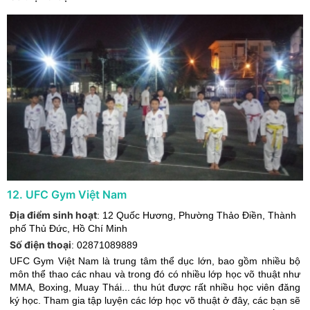
12
.
UFC Gym Việt Nam
Địa điểm sinh hoạt
:
12 Quốc Hương, Phường Thảo Điền
,
Thành
phố Thủ Đức
,
Hồ Chí Minh
Số điện thoại
:
02871089889
UFC Gym Việt Nam là trung tâm thể dục lớn, bao gồm nhiều bộ
môn thể thao các nhau và trong đó có nhiều lớp học võ thuật như
MMA, Boxing, Muay Thái... thu hút được rất nhiều học viên đăng
ký học. Tham gia tập luyện các lớp học võ thuật ở đây, các bạn sẽ