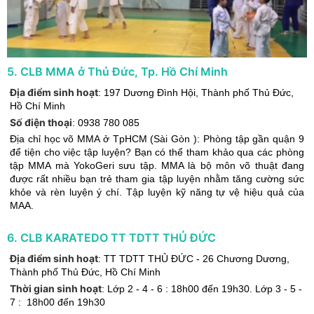
5
.
CLB MMA ở Thủ Đức, Tp. Hồ Chí Minh
Địa điểm sinh hoạt
:
197 Dương Đình Hội
,
Thành phố Thủ Đức
,
Hồ Chí Minh
Số điện thoại
:
0938 780 085
Địa chỉ học võ MMA ở TpHCM (Sài Gòn ): Phòng tập gần quận 9
để tiện cho việc tập luyện? Bạn có thể tham khảo qua các phòng
tập MMA mà YokoGeri sưu tập. MMA là bộ môn võ thuật đang
được rất nhiều bạn trẻ tham gia tập luyện nhằm tăng cường sức
khỏe và rèn luyện ý chí. Tập luyện kỹ năng tự vệ hiệu quả của
MAA.
6
.
CLB KARATEDO TT TDTT THỦ ĐỨC
Địa điểm sinh hoạt
:
TT TDTT THỦ ĐỨC - 26 Chương Dương
,
Thành phố Thủ Đức
,
Hồ Chí Minh
Thời gian sinh hoạt
:
Lớp 2 - 4 - 6 : 18h00 đến 19h30. Lớp 3 - 5 -
7 : 18h00 đến 19h30