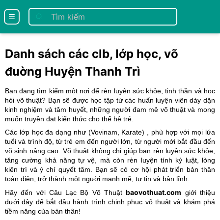
se menu
Danh sách các clb, lớp học, võ
đuờng Huyện Thanh Trì
Bạn đang tìm kiếm một nơi để rèn luyện sức khỏe, tinh thần và học
hỏi võ thuật? Bạn sẽ được học tập từ các huấn luyện viên dày dặn
kinh nghiệm và tâm huyết, những người đam mê võ thuật và mong
muốn truyền đạt kiến thức cho thế hệ trẻ.
Các lớp học đa dạng như (
Vovinam
, Karate
) , phù hợp với mọi lứa
tuổi và trình độ, từ trẻ em đến người lớn, từ người mới bắt đầu đến
võ sinh nâng cao. Võ thuật không chỉ giúp bạn rèn luyện sức khỏe,
tăng cường khả năng tự vệ, mà còn rèn luyện tính kỷ luật, lòng
kiên trì và ý chí quyết tâm. Bạn sẽ có cơ hội phát triển bản thân
toàn diện, trở thành một người mạnh mẽ, tự tin và bản lĩnh.
baovothuat.com
Hãy đến với Câu Lạc Bộ Võ Thuật
giới thiệu
dưới đây để bắt đầu hành trình chinh phục võ thuật và khám phá
tiềm năng của bản thân!