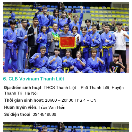
6
.
CLB Vovinam Thanh Liệt
Địa điểm sinh hoạt
:
THCS Thanh Liệt – Phố Thanh Liệt
,
Huyện
Thanh Trì
,
Hà Nội
Thời gian sinh hoạt
:
18h00 – 20h00 Thứ 4 – CN
Huấn luyện viên
:
Trần Văn Hiến
Số điện thoại
:
0944549889