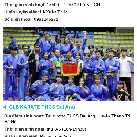
Thời gian sinh hoạt
:
18h00 – 19h30 Thứ 5 – CN
Huấn luyện viên
:
Lê Xuân Thức
Số điện thoại
:
0981245272
4
.
CLB KARATE THCS Đại Áng
Địa điểm sinh hoạt
:
Tại trường THCS Đại Áng
,
Huyện Thanh Trì
,
Hà Nội
Thời gian sinh hoạt
:
thứ 3-5 (18h-19h30)
Huấn luyện viên
:
Phạm Tuấn Anh