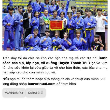
Danh
Trên đây tôi đã chia sẻ cho các bậc cha mẹ về các địa chỉ
sách các clb, lớp học, võ đuờng Huyện Thanh Trì
. Học võ vừa
tốt cho sức khỏe lại vừa giúp tự vệ cho bản thân, các bậc cha mẹ
nên sắp xếp cho con mình học võ.
Nếu bạn muốn thêm hoặc sửa thông tin clb võ thuật của mình. vui
baovothuat.com
lòng đăng nhập
để thực hiện
VOVINAM(4)
KARATE(2)