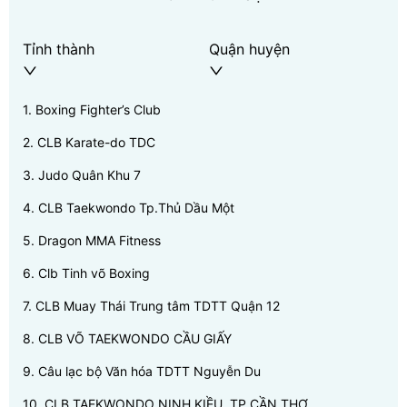
Tỉnh thành
Quận huyện
1
.
Boxing Fighter’s Club
2
.
CLB Karate-do TDC
3
.
Judo Quân Khu 7
4
.
CLB Taekwondo Tp.Thủ Dầu Một
5
.
Dragon MMA Fitness
6
.
Clb Tinh võ Boxing
7
.
CLB Muay Thái Trung tâm TDTT Quận 12
8
.
CLB VÕ TAEKWONDO CẦU GIẤY
9
.
Câu lạc bộ Văn hóa TDTT Nguyễn Du
10
.
CLB TAEKWONDO NINH KIỀU, TP.CẦN THƠ