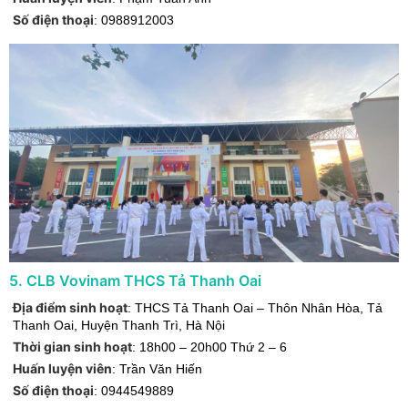
Số điện thoại
:
0988912003
5
.
CLB Vovinam THCS Tả Thanh Oai
Địa điểm sinh hoạt
:
THCS Tả Thanh Oai – Thôn Nhân Hòa, Tả
Thanh Oai
,
Huyện Thanh Trì
,
Hà Nội
Thời gian sinh hoạt
:
18h00 – 20h00 Thứ 2 – 6
Huấn luyện viên
:
Trần Văn Hiến
Số điện thoại
:
0944549889