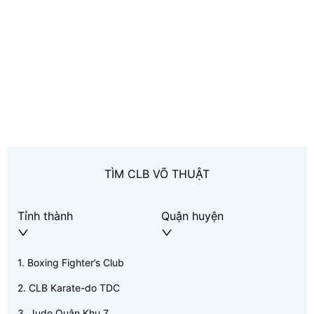
TÌM CLB VÕ THUẬT
Tỉnh thành
Quận huyện
1
.
Boxing Fighter’s Club
2
.
CLB Karate-do TDC
3
.
Judo Quân Khu 7