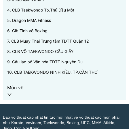
4
.
CLB Taekwondo Tp.Thủ Dầu Một
5
.
Dragon MMA Fitness
6
.
Clb Tinh võ Boxing
7
.
CLB Muay Thái Trung tâm TDTT Quận 12
8
.
CLB VÕ TAEKWONDO CẦU GIẤY
9
.
Câu lạc bộ Văn hóa TDTT Nguyễn Du
10
.
CLB TAEKWONDO NINH KIỀU, TP.CẦN THƠ
Môn võ
Báo võ thuật cập nhật tin tức mới nhất về võ thuật các môn phái
như Karate, Vovinam, Taekwondo, Boxing, UFC, MMA, Aikido,
Judo, Côn Nhị Khúc