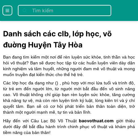
se menu
Danh sách các clb, lớp học, võ
đuờng Huyện Tây Hòa
Bạn đang tìm kiếm một nơi để rèn luyện sức khỏe, tinh thần và học
hỏi võ thuật? Bạn sẽ được học tập từ các huấn luyện viên dày dặn
kinh nghiệm và tâm huyết, những người đam mê võ thuật và mong
muốn truyền đạt kiến thức cho thế hệ trẻ.
Các lớp học đa dạng như (
) , phù hợp với mọi lứa tuổi và trình độ,
từ trẻ em đến người lớn, từ người mới bắt đầu đến võ sinh nâng
cao. Võ thuật không chỉ giúp bạn rèn luyện sức khỏe, tăng cường
khả năng tự vệ, mà còn rèn luyện tính kỷ luật, lòng kiên trì và ý chí
quyết tâm. Bạn sẽ có cơ hội phát triển bản thân toàn diện, trở
thành một người mạnh mẽ, tự tin và bản lĩnh.
baovothuat.com
Hãy đến với Câu Lạc Bộ Võ Thuật
giới thiệu
dưới đây để bắt đầu hành trình chinh phục võ thuật và khám phá
tiềm năng của bản thân!