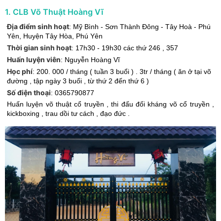
1
.
CLB Võ Thuật Hoàng Vĩ
Địa điểm sinh hoạt
:
Mỹ Bình - Sơn Thành Đông - Tây Hoà - Phú
Yên
,
Huyện Tây Hòa
,
Phú Yên
Thời gian sinh hoạt
:
17h30 - 19h30 các thứ 246 , 357
Huấn luyện viên
:
Nguyễn Hoàng Vĩ
Học phí
:
200. 000 / tháng ( tuần 3 buổi ) . 3tr / tháng ( ăn ở tại võ
đường , tập ngày 3 buổi , từ thứ 2 đến thứ 6 )
Số điện thoại
:
0365790877
Huấn luyện võ thuật cổ truyền , thi đấu đối kháng võ cổ truyền ,
kickboxing , trau dồi tư cách , đạo đức .