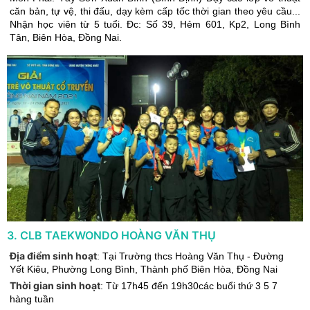
căn bản, tự vệ, thi đấu, dạy kèm cấp tốc thời gian theo yêu cầu...
Nhận học viên từ 5 tuổi. Đc: Số 39, Hẻm 601, Kp2, Long Bình
Tân, Biên Hòa, Đồng Nai.
3
.
CLB TAEKWONDO HOÀNG VĂN THỤ
Địa điểm sinh hoạt
:
Tại Trường thcs Hoàng Văn Thụ - Đường
Yết Kiêu, Phường Long Bình
,
Thành phố Biên Hòa
,
Đồng Nai
Thời gian sinh hoạt
:
Từ 17h45 đến 19h30các buổi thứ 3 5 7
hàng tuần