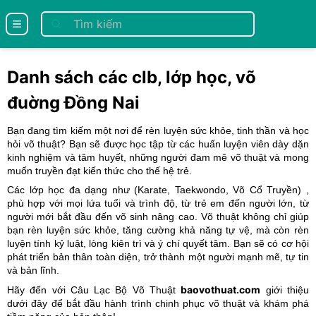
se menu
Danh sách các clb, lớp học, võ
đuờng Đồng Nai
Bạn đang tìm kiếm một nơi để rèn luyện sức khỏe, tinh thần và học
hỏi võ thuật? Bạn sẽ được học tập từ các huấn luyện viên dày dặn
kinh nghiệm và tâm huyết, những người đam mê võ thuật và mong
muốn truyền đạt kiến thức cho thế hệ trẻ.
Các lớp học đa dạng như (
Karate
, Taekwondo
, Võ Cổ Truyền
) ,
phù hợp với mọi lứa tuổi và trình độ, từ trẻ em đến người lớn, từ
người mới bắt đầu đến võ sinh nâng cao. Võ thuật không chỉ giúp
bạn rèn luyện sức khỏe, tăng cường khả năng tự vệ, mà còn rèn
luyện tính kỷ luật, lòng kiên trì và ý chí quyết tâm. Bạn sẽ có cơ hội
phát triển bản thân toàn diện, trở thành một người mạnh mẽ, tự tin
và bản lĩnh.
baovothuat.com
Hãy đến với Câu Lạc Bộ Võ Thuật
giới thiệu
dưới đây để bắt đầu hành trình chinh phục võ thuật và khám phá