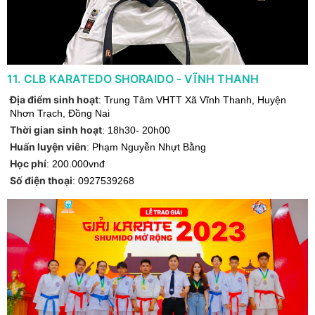
11
.
CLB KARATEDO SHORAIDO - VĨNH THANH
Địa điểm sinh hoạt
:
Trung Tâm VHTT Xã Vĩnh Thanh
,
Huyện
Nhơn Trạch
,
Đồng Nai
Thời gian sinh hoạt
:
18h30- 20h00
Huấn luyện viên
:
Phạm Nguyễn Nhựt Bằng
Học phí
:
200.000vnđ
Số điện thoại
:
0927539268