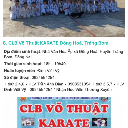
8
.
CLB Võ Thuật KARATE Đông Hoà, Trảng Bom
Địa điểm sinh hoạt
:
Nhà Văn Hóa Ấp xã Đông Hoà
,
Huyện Trảng
Bom
,
Đồng Nai
Thời gian sinh hoạt
:
18h - 19h40
Huấn luyện viên
:
Đinh Viết Vỹ
Số điện thoại
:
0834554254
+ thứ 2,4,6 - HLV Trần Anh Điện - 0908531054 + thứ 3,5,7 - HLV
Đinh Viết Vỹ - 0834554254 * Nhận Học Viên Thường Xuyên