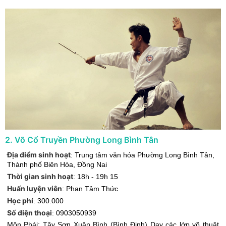
2
.
Võ Cổ Truyền Phường Long Bình Tân
Địa điểm sinh hoạt
:
Trung tâm văn hóa Phường Long Bình Tân
,
Thành phố Biên Hòa
,
Đồng Nai
Thời gian sinh hoạt
:
18h - 19h 15
Huấn luyện viên
:
Phan Tâm Thức
Học phí
:
300.000
Số điện thoại
:
0903050939
Môn Phái: Tây Sơn Xuân Bình (Bình Định) Dạy các lớp võ thuật