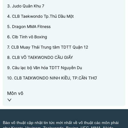
3
.
Judo Quân Khu 7
4
.
CLB Taekwondo Tp.Thủ Dầu Một
5
.
Dragon MMA Fitness
6
.
Clb Tinh võ Boxing
7
.
CLB Muay Thái Trung tâm TDTT Quận 12
8
.
CLB VÕ TAEKWONDO CẦU GIẤY
9
.
Câu lạc bộ Văn hóa TDTT Nguyễn Du
10
.
CLB TAEKWONDO NINH KIỀU, TP.CẦN THƠ
Môn võ
Báo võ thuật cập nhật tin tức mới nhất về võ thuật các môn phái