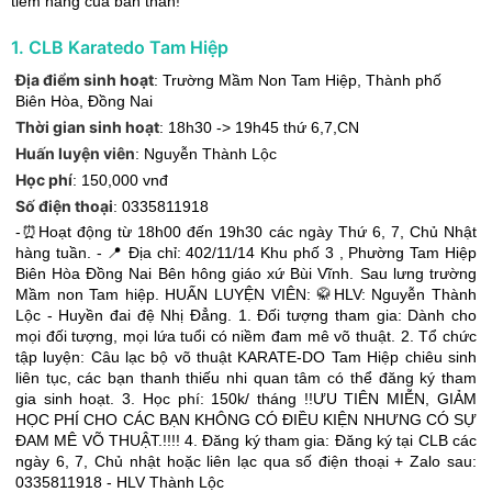
tiềm năng của bản thân!
1
.
CLB Karatedo Tam Hiệp
Địa điểm sinh hoạt
:
Trường Mầm Non Tam Hiệp
,
Thành phố
Biên Hòa
,
Đồng Nai
Thời gian sinh hoạt
:
18h30 -> 19h45 thứ 6,7,CN
Huấn luyện viên
:
Nguyễn Thành Lộc
Học phí
:
150,000 vnđ
Số điện thoại
:
0335811918
-⏰Hoạt động từ 18h00 đến 19h30 các ngày Thứ 6, 7, Chủ Nhật
hàng tuần. - 📍 Địa chỉ: 402/11/14 Khu phố 3 , Phường Tam Hiệp
Biên Hòa Đồng Nai Bên hông giáo xứ Bùi Vĩnh. Sau lưng trường
Mầm non Tam hiệp. HUẤN LUYỆN VIÊN: 🥋HLV: Nguyễn Thành
Lộc - Huyền đai đệ Nhị Đẳng. 1. Đối tượng tham gia: Dành cho
mọi đối tượng, mọi lứa tuổi có niềm đam mê võ thuật. 2. Tổ chức
tập luyện: Câu lạc bộ võ thuật KARATE-DO Tam Hiệp chiêu sinh
liên tục, các bạn thanh thiếu nhi quan tâm có thể đăng ký tham
gia sinh hoạt. 3. Học phí: 150k/ tháng !!ƯU TIÊN MIỄN, GIẢM
HỌC PHÍ CHO CÁC BẠN KHÔNG CÓ ĐIỀU KIỆN NHƯNG CÓ SỰ
ĐAM MÊ VÕ THUẬT.!!!! 4. Đăng ký tham gia: Đăng ký tại CLB các
ngày 6, 7, Chủ nhật hoặc liên lạc qua số điện thoại + Zalo sau:
0335811918 - HLV Thành Lộc