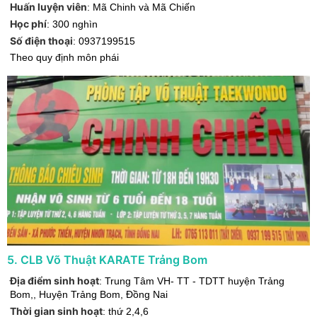
Huấn luyện viên
:
Mã Chinh và Mã Chiến
Học phí
:
300 nghìn
Số điện thoại
:
0937199515
Theo quy định môn phái
5
.
CLB Võ Thuật KARATE Trảng Bom
Địa điểm sinh hoạt
:
Trung Tâm VH- TT - TDTT huyện Trảng
Bom,
,
Huyện Trảng Bom
,
Đồng Nai
Thời gian sinh hoạt
:
thứ 2,4,6