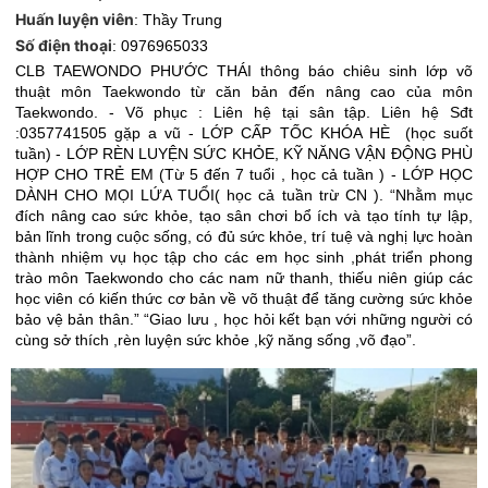
Huấn luyện viên
:
Thầy Trung
Số điện thoại
:
0976965033
CLB TAEWONDO PHƯỚC THÁI thông báo chiêu sinh lớp võ
thuật môn Taekwondo từ căn bản đến nâng cao của môn
Taekwondo. - Võ phục : Liên hệ tại sân tập. Liên hệ Sđt
:0357741505 gặp a vũ - LỚP CẤP TỐC KHÓA HÈ (học suốt
tuần) - LỚP RÈN LUYỆN SỨC KHỎE, KỸ NĂNG VẬN ĐỘNG PHÙ
HỢP CHO TRẺ EM (Từ 5 đến 7 tuổi , học cả tuần ) - LỚP HỌC
DÀNH CHO MỌI LỨA TUỔI( học cả tuần trừ CN ). “Nhằm mục
đích nâng cao sức khỏe, tạo sân chơi bổ ích và tạo tính tự lập,
bản lĩnh trong cuộc sống, có đủ sức khỏe, trí tuệ và nghị lực hoàn
thành nhiệm vụ học tập cho các em học sinh ,phát triển phong
trào môn Taekwondo cho các nam nữ thanh, thiếu niên giúp các
học viên có kiến thức cơ bản về võ thuật để tăng cường sức khỏe
bảo vệ bản thân.” “Giao lưu , học hỏi kết bạn với những người có
cùng sở thích ,rèn luyện sức khỏe ,kỹ năng sống ,võ đạo”.