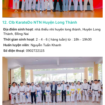
12
.
Clb KarateDo NTN Huyện Long Thành
Địa điểm sinh hoạt
:
nhà thiếu nhi huyện long thành
,
Huyện Long
Thành
,
Đồng Nai
Thời gian sinh hoạt
:
2 - 4 - 6 ( hàng tuần) từ : 18h - 19h30
Huấn luyện viên
:
Nguyễn Tuấn Khanh
Số điện thoại
:
0902722115