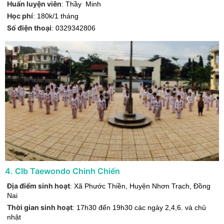
Huấn luyện viên
:
Thầy Minh
Học phí
:
180k/1 tháng
Số điện thoại
:
0329342806
4
.
Clb Taewondo Chinh Chiến
Địa điểm sinh hoạt
:
Xã Phước Thiền
,
Huyện Nhơn Trạch
,
Đồng
Nai
Thời gian sinh hoạt
:
17h30 đến 19h30 các ngày 2,4,6. và chủ
nhật