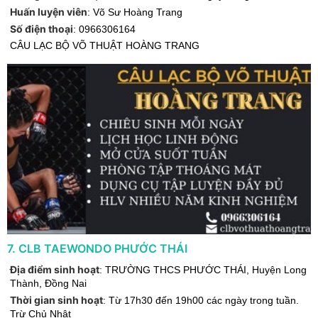
Huấn luyện viên
:
Võ Sư Hoàng Trang
Số điện thoại
:
0966306164
CÂU LẠC BỘ VÕ THUẬT HOÀNG TRANG
7
.
CLB TAEWONDO PHƯỚC THÁI
Địa điểm sinh hoạt
:
TRƯỜNG THCS PHƯỚC THÁI
,
Huyện Long
Thành
,
Đồng Nai
Thời gian sinh hoạt
:
Từ 17h30 đến 19h00 các ngày trong tuần.
Trừ Chủ Nhật