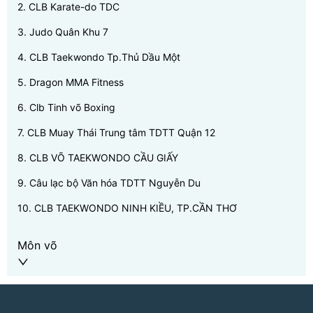
2
.
CLB Karate-do TDC
3
.
Judo Quân Khu 7
4
.
CLB Taekwondo Tp.Thủ Dầu Một
5
.
Dragon MMA Fitness
6
.
Clb Tinh võ Boxing
7
.
CLB Muay Thái Trung tâm TDTT Quận 12
8
.
CLB VÕ TAEKWONDO CẦU GIẤY
9
.
Câu lạc bộ Văn hóa TDTT Nguyễn Du
10
.
CLB TAEKWONDO NINH KIỀU, TP.CẦN THƠ
Môn võ