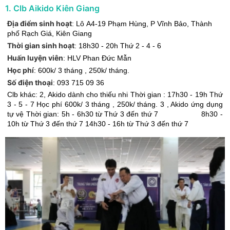
1
.
Clb Aikido Kiên Giang
Địa điểm sinh hoạt
:
Lô A4-19 Phạm Hùng, P Vĩnh Bảo
,
Thành
phố Rạch Giá
,
Kiên Giang
Thời gian sinh hoạt
:
18h30 - 20h Thứ 2 - 4 - 6
Huấn luyện viên
:
HLV Phan Đức Mẫn
Học phí
:
600k/ 3 tháng , 250k/ tháng.
Số điện thoại
:
093 715 09 36
Clb khác: 2, Akido dành cho thiếu nhi Thời gian : 17h30 - 19h Thứ
3 - 5 - 7 Học phí 600k/ 3 tháng , 250k/ tháng. 3 , Akido ứng dụng
tự vệ Thời gian: 5h - 6h30 từ Thứ 3 đến thứ 7 8h30 -
10h từ Thứ 3 đến thứ 7 14h30 - 16h từ Thứ 3 đến thứ 7