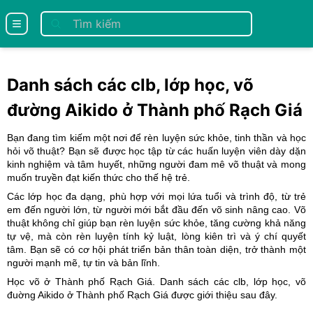
se menu
Danh sách các clb, lớp học, võ
đường Aikido ở Thành phố Rạch Giá
Bạn đang tìm kiếm một nơi để rèn luyện sức khỏe, tinh thần và học
hỏi võ thuật? Bạn sẽ được học tập từ các huấn luyện viên dày dặn
kinh nghiệm và tâm huyết, những người đam mê võ thuật và mong
muốn truyền đạt kiến thức cho thế hệ trẻ.
Các lớp học đa dạng, phù hợp với mọi lứa tuổi và trình độ, từ trẻ
em đến người lớn, từ người mới bắt đầu đến võ sinh nâng cao. Võ
thuật không chỉ giúp bạn rèn luyện sức khỏe, tăng cường khả năng
tự vệ, mà còn rèn luyện tính kỷ luật, lòng kiên trì và ý chí quyết
tâm. Bạn sẽ có cơ hội phát triển bản thân toàn diện, trở thành một
người mạnh mẽ, tự tin và bản lĩnh.
Học võ ở Thành phố Rạch Giá. Danh sách các clb, lớp học, võ
đuờng Aikido ở Thành phố Rạch Giá
được giới thiệu sau đây.