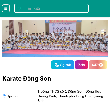
se menu
Gọi sđt
Zalo
447
Karate Đồng Sơn
Trường THCS số 1 Đồng Sơn, Đồng Hới,
Địa điểm:
Quảng Bình
,
Thành phố Đồng Hới
,
Quảng
Bình