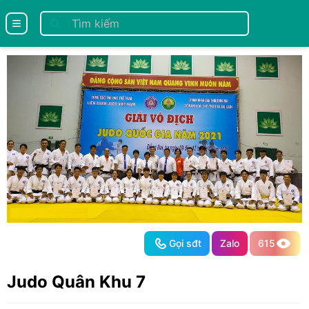
se menu
Gọi sđt
Zalo
615
Judo Quân Khu 7