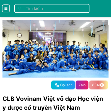
se menu
Gọi sđt
Zalo
834
CLB Vovinam Việt võ đạo Học viện
y dược cổ truyền Việt Nam