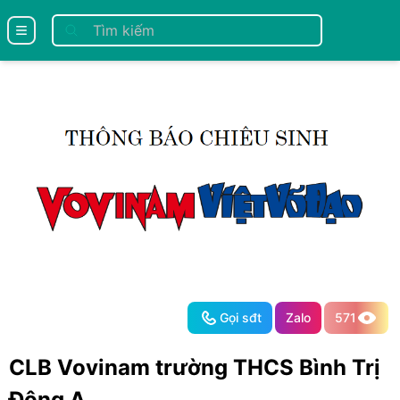
se menu
Gọi sđt
Zalo
571
CLB Vovinam trường THCS Bình Trị
Đông A