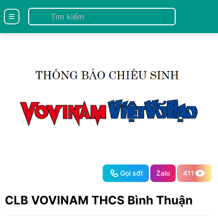
se menu
Gọi sđt
Zalo
411
CLB VOVINAM THCS Bình Thuận