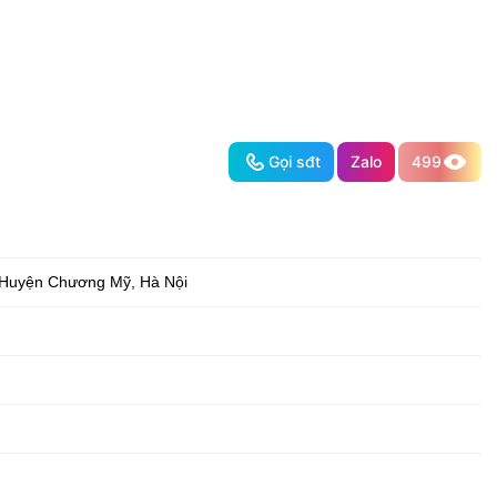
Gọi sđt
Zalo
499
Huyện Chương Mỹ
,
Hà Nội