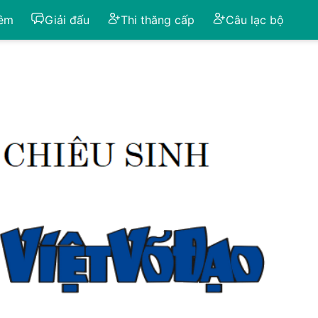
iêm
Giải đấu
Thi thăng cấp
Câu lạc bộ