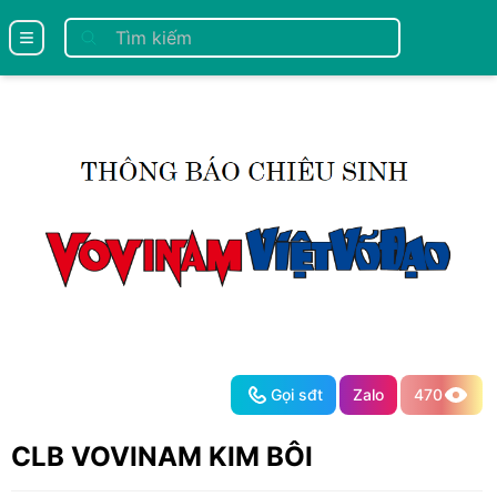
se menu
Gọi sđt
Zalo
470
CLB VOVINAM KIM BÔI