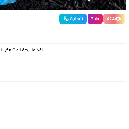
Gọi sđt
Zalo
424
Huyện Gia Lâm
,
Hà Nội