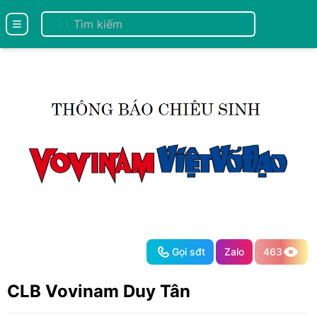
se menu
Gọi sđt
Zalo
463
CLB Vovinam Duy Tân