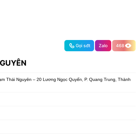
Gọi sđt
Zalo
468
NGUYÊN
ạm Thái Nguyên – 20 Lương Ngọc Quyến, P. Quang Trung
,
Thành