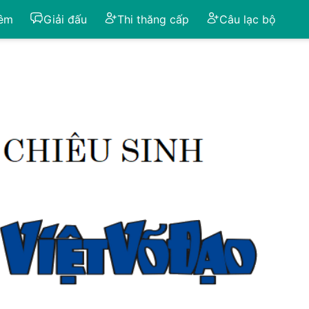
iêm
Giải đấu
Thi thăng cấp
Câu lạc bộ