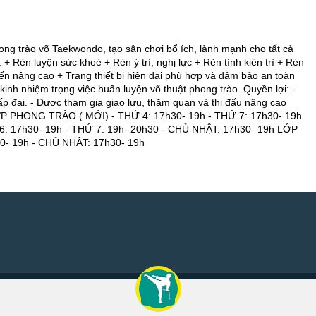
rào võ Taekwondo, tạo sân chơi bổ ích, lành mạnh cho tất cả
+ Rèn luyện sức khoẻ + Rèn ý trí, nghị lực + Rèn tính kiên trì + Rèn
đến nâng cao + Trang thiết bị hiện đại phù hợp và đảm bảo an toàn
kinh nhiệm trọng việc huấn luyện võ thuật phong trào. Quyền lợi: -
ấp đai. - Được tham gia giao lưu, thăm quan và thi đấu nâng cao
p: LỚP PHONG TRÀO ( MỚI) - THỨ 4: 17h30- 19h - THỨ 7: 17h30- 19h
: 17h30- 19h - THỨ 7: 19h- 20h30 - CHỦ NHẬT: 17h30- 19h LỚP
0- 19h - CHỦ NHẬT: 17h30- 19h