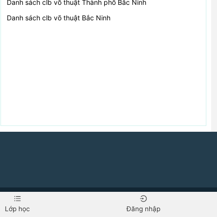
Danh sách clb võ thuật
Thành phố Bắc Ninh
Danh sách clb võ thuật
Bắc Ninh
baovothuat.com
Lớp học
Đăng nhập