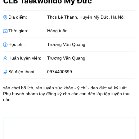
CLB Taekwondo Mỹ Đức
Địa điểm:
Thcs Lê Thanh
,
Huyện Mỹ Đức
,
Hà Nội
Thời gian:
Hàng tuần
Học phí:
Trương Văn Quang
Huấn luyện viên:
Trương Văn Quang
Số điện thoại:
0974400699
sân chơi bổ ích, rèn luyện sức khỏe - ý chí - đạo đức và kỷ luật.
Phụ huynh nhanh tay đăng ký cho các con đến lớp tập luyện thui
nào.