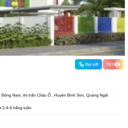
Gọi sđt
783
 Đông Nam, thị trấn Châu Ổ
,
Huyện Bình Sơn
,
Quảng Ngãi
ứ 2-4-6 hằng tuần