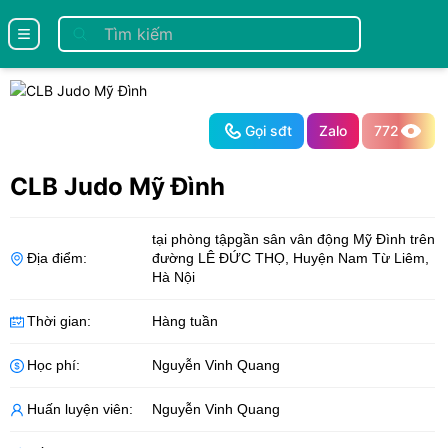
se menu
Gọi sđt
Zalo
772
CLB Judo Mỹ Đình
tại phòng tậpgần sân vân động Mỹ Đình trên
Địa điểm:
đường LÊ ĐỨC THỌ
,
Huyện Nam Từ Liêm
,
Hà Nội
Thời gian:
Hàng tuần
Học phí:
Nguyễn Vinh Quang
Huấn luyện viên:
Nguyễn Vinh Quang