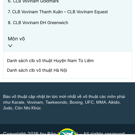
6
.
CLB Vovinam Goldmark
7
.
CLB Vovinam Thanh Xuân – CLB Vovinam Equest
8
.
CLB Vovinam ĐH Greenwich
Môn võ
Danh sách clb võ thuật
Huyện Nam Từ Liêm
Danh sách clb võ thuật
Hà Nội
Báo võ thuật cập nhật tin tức mới nhất về võ thuật các môn phái
như Karate, Vovinam, Taekwondo, Boxing, UFC, MMA, Aikido,
Judo, Côn Nhị Khúc
Copyright 2016 by Báo Võ Thuật - All rights reserved