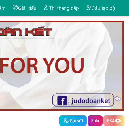
iêm
Giải đấu
Thi thăng cấp
Câu lạc bộ
Gọi sđt
Zalo
684