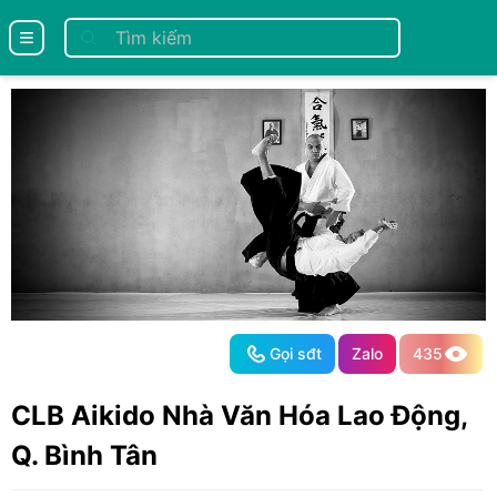
se menu
Gọi sđt
Zalo
435
CLB Aikido Nhà Văn Hóa Lao Động,
Q. Bình Tân